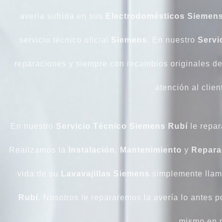
avería sufrida en sus
Electrodomésticos
Siemen
servicio técnico oficial
Siemens
. En nuestro
Servi
reparaciones y siempre con recambios originales d
atención al clie
En nuestro
Servicio Técnico Siemens Rubí
le repar
Realizamos la
Instalación
,
Mantenimiento
y
Repara
vida de su
Lavavajillas
Siemens
simplemente llama
Rubí
. Nosotros le repararemos la avería lo antes 
mismo en 