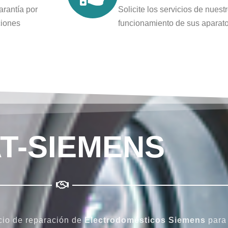
arantía por
Solicite los servicios de nues
ciones
funcionamiento de sus aparat
T-SIEMENS
icio de reparación de
Electrodomésticos Siemens
par