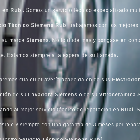
s
en
Rubí
. Somos un servicio técnico especializado mult
cio Técnico Siemens Rubí
trabajamos con los mejores t
e su marca
Siemens
. No lo dude más y póngase en cont
nte. Estamos siempre a la espera de su llamada.
aremos cualquier avería acaecida en de sus
Electrodo
ción
de su
Lavadora
Siemens
o de su
Vitrocerámica
ndo al mejor servicio técnico de reparación en
Rubí
,
S
posible y siempre con una garantía de 3 meses por repa
nuestro
Servicio Técnico Siemens Rubí
.