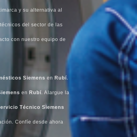
imarca y su alternativa al
écnicos del sector de las
acto con nuestro equipo de
mésticos
Siemens
en
Rubí
.
Siemens
en
Rubí
. Alargue la
ervicio Técnico Siemens
ración. Confíe desde ahora