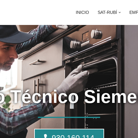
INICIO
SAT-RUBÍ
EM
o Técnico Siem
930 160 114