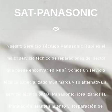
SAT-PANASONIC
Nuestro
Servicio Técnico Panasonic Rubí
es el
mejor servicio técnico de reparaciones del sector
que puede encontrar en
Rubí
. Somos un servicio
técnico especializado multimarca y su alternativa al
servicio técnico oficial
Panasonic
. Realizamos la
Instalación
,
Mantenimiento
y
Reparación
de