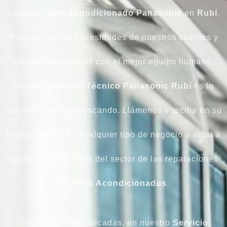
cualquier
Aire Acondicionado Panasonic
en
Rubí
.
Priorizamos las necesidades de nuestros clientes y
siempre trabajamos con el mejor equipo humano.
Nuestro
Servicio Técnico Panasonic Rubí
es lo
que usted estaba buscando. Llámenos y reciba en su
hogar, empresa o cualquier tipo de negocio o local a
los mejores técnicos del sector de las reparaciones
de
Aires
Acondicionados
.
Desde hace tres décadas, en nuestro
Servicio