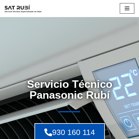
Saltar
al
contenido
Servicio Técnico
Panasonic Rubí
930 160 114