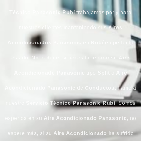
Técnico Panasonic Rubí
trabajamos por y para
nuestros clientes manteniendo sus
Aires
Acondicionados
Panasonic
en
Rubí
en perfecto
estado. No lo dude, si necesita reparar su
Aire
Acondicionado
Panasonic
tipo
Split
o
Aire
Acondicionado Panasonic
de
Conductos
, llame a
nuestro
Servicio Técnico Panasonic Rubí
. Somos
expertos en su
Aire Acondicionado Panasonic
, no
espere más, si su
Aire
Acondicionado
ha sufrido