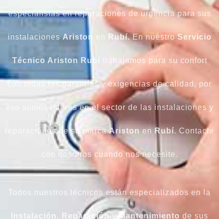
especialistas en reparaciones de urgencia para sus
instalaciones
Ariston
en
Rubí.
En nuestro
Servicio
Técnico Ariston
Rubí
trabajamos para su confort
con todas las garantías y exigencias de calidad, por
eso somos líderes en el sector de las instalaciones y
reparaciones de su marca
Ariston
en
Rubí
. Contacte
con nosotros cuando nos necesite.
Todos nuestros técnicos están especializados en la
Instalación
,
Reparación
y
Mantenimiento
de sus