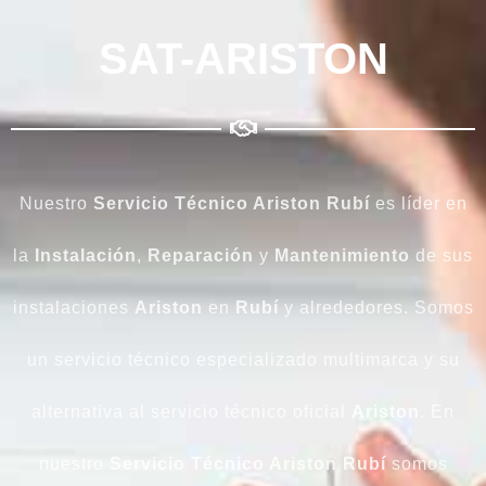
SAT-ARISTON
Nuestro
Servicio Técnico Ariston Rubí
es líder en
la
Instalación
,
Reparación
y
Mantenimiento
de sus
instalaciones
Ariston
en
Rubí
y alrededores. Somos
un servicio técnico especializado multimarca y su
alternativa al servicio técnico oficial
Ariston
. En
nuestro
Servicio Técnico Ariston
Rubí
somos