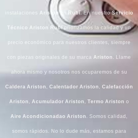
instalaciones
Ariston
en
Rubí
. En nuestro
Servicio
Técnico Ariston Rubí
priorizamos la calidad y un
precio económico para nuestros clientes, siempre
con piezas originales de su marca
Ariston
. Llame
ahora mismo y nosotros nos ocuparemos de su
Caldera Ariston
,
Calentador Ariston
,
Calefacción
Ariston
,
Acumulador Ariston
,
Termo Ariston
o
Aire Acondicionadao Ariston
. Somos calidad,
somos rápidos. No lo dude más, estamos para