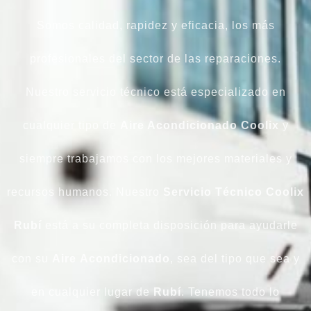
Somos calidad, rapidez y eficacia, los más
profesionales del sector de las reparaciones.
Nuestro servicio técnico está especializado en
cualquier tipo de
Aire Acondicionado Coolix
y
siempre trabajamos con los mejores materiales y
recursos humanos. Nuestro
Servicio Técnico Coolix
Rubí
está a su completa disposición para ayudarle
con su
Aire
Acondicionado
, sea del tipo que sea y
en cualquier lugar de
Rubí
. Tenemos todo lo