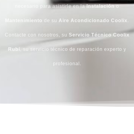
necesario para asistirle en la
Instalación
o
Mantenimiento
de su
Aire
Acondicionado
Coolix
.
Contacte con nosotros, su
Servicio Técnico Coolix
Rubí
, su servicio técnico de reparación experto y
profesional.