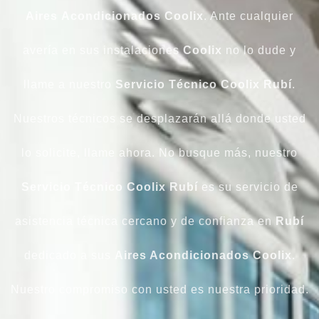
Aires
Acondicionados
Coolix
. Ante cualquier
avería en sus instalaciones
Coolix
no lo dude y
llame a nuestro
Servicio
Técnico
Coolix
Rubí
.
Nuestros técnicos se desplazarán allá donde usted
lo solicite, llame ahora. No busque más, nuestro
Servicio Técnico Coolix Rubí
es su servicio de
asistencia técnica cercano y de confianza en
Rubí
dedicado a sus
Aires Acondicionados Coolix
.
Nuestro compromiso con usted es nuestra prioridad.