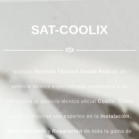
SAT-COOLIX
Nuestro
Servicio Técnico Coolix Rubí
es un
servicio técnico especializado multimarca y su
alternativa al servicio técnico oficial
Coolix
. Todos
nuestros técnicos son expertos en la
Instalación
,
Mantenimiento
y
Reparación
de toda la gama de