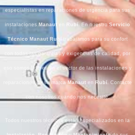
especialistas en reparaciones de urgencia para sus
instalaciones
Manaut
en
Rubí.
En nuestro
Servicio
Técnico Manaut
Rubí
trabajamos para su confort
con todas las garantías y exigencias de calidad, por
eso somos líderes en el sector de las instalaciones y
reparaciones de su marca
Manaut
en
Rubí
. Contacte
con nosotros cuando nos necesite.
Todos nuestros técnicos están especializados en la
Instalación
,
Reparación
y
Mantenimiento
de sus