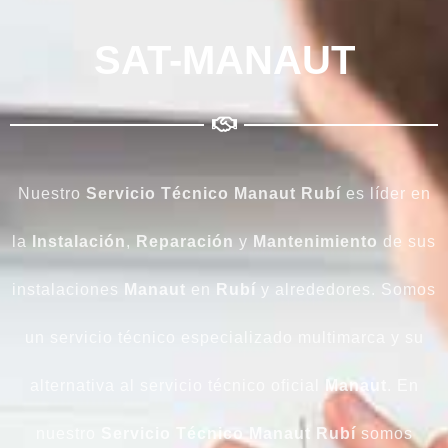
SAT-MANAUT
Nuestro
Servicio Técnico Manaut Rubí
es líder en
la
Instalación
,
Reparación
y
Mantenimiento
de sus
instalaciones
Manaut
en
Rubí
y alrededores. Somos
un servicio técnico especializado multimarca y su
alternativa al servicio técnico oficial
Manaut
. En
nuestro
Servicio Técnico Manaut
Rubí
somos