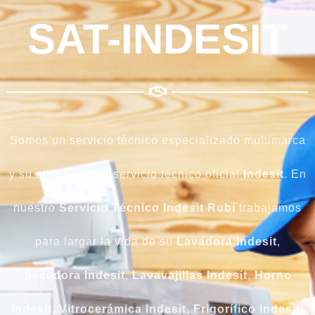
SAT-INDESIT
Somos un servicio técnico especializado multimarca
y su alternativa al servicio técnico oficial
Indesit
. En
nuestro
Servicio Técnico Indesit Rubí
trabajamos
para largar la vida de su
Lavadora Indesit
,
Secadora Indesit
,
Lavavajillas Indesit
,
Horno
Indesit
,
Vitrocerámica Indesit
,
Frigorífico Indesit
,