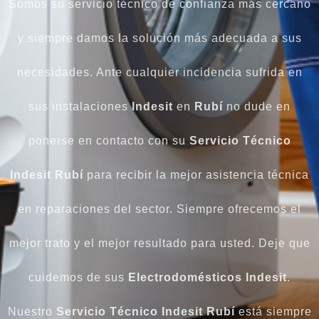
Somos su servicio técnico de confianza más cercano
y siempre damos la solución más adecuada a sus
necesidades. Ante cualquier incidencia sufrida en
sus instalaciones
Indesit
en
Rubí
no dude en
ponerse en contacto con su
Servicio Técnico
Indesit Rubí
para recibir la mejor asistencia técnica
en reparaciones del sector. Siempre ofrecemos el
mejor trato y el mejor resultado para usted. Deje que
cuidemos de sus
Electrodomésticos Indesit
.
Nuestro
Servicio Técnico Indesit Rubí
está siempre