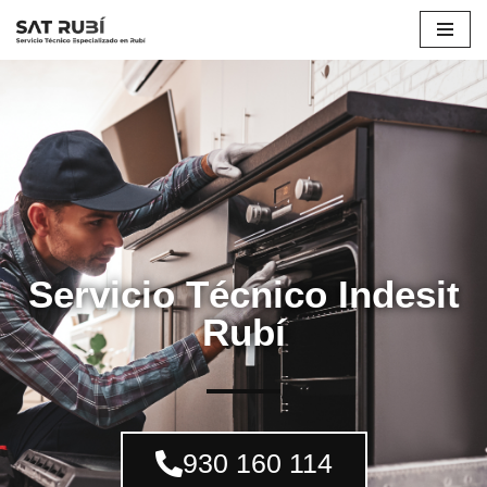
Saltar
al
contenido
Servicio Técnico Indesit
Rubí
930 160 114