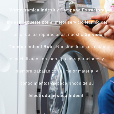
Vitrocerámica
Indesit
y
Campana
Extractora
Indesit
. Apueste por el mejor servicio técnico del
sector de las reparaciones, nuestro
Servicio
Técnico Indesit Rubí
. Nuestros técnicos están
especializados en todo tipo de reparaciones y
siempre trabajan con el mejor material y
conocimientos de cada rincón de su
Electrodoméstico Indesit
.